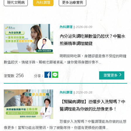
現代文明病
內科調理
更多治療實例
內科調理
2026-06-09
內分泌失調吃藥數值仍起伏？中醫水
煎藥精準調理關鍵
明明按時吃藥，身體卻還是像不受控的時鐘
數值起伏、情緒浮躁、睡眠也跟著紊亂，讓你覺得身體好像不...
256
瀏覽更多
瀏覽數
分享：
內科調理
2026-05-28
【腎臟病調理】恐懼步入洗腎嗎？中
醫調理能為你做的比想像更多！
恐懼步入洗腎嗎？中醫調理能為你做的比想
像更多！當腎功能出現警訊，除了被動等待，你還有更積極的選擇...