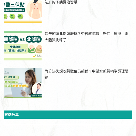
貼」的冬病夏治智慧
端午節南北粽怎麼挑？中醫教你依「熱性、痰濕」兩
大體質挑粽子！
內分泌失調吃藥數值仍起伏？中醫水煎藥精準調理關
鍵
案例分享