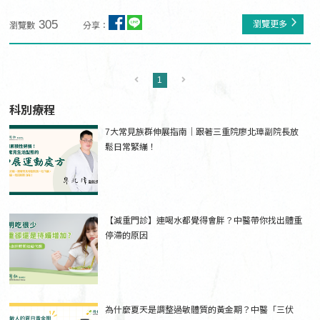
305
瀏覽更多
瀏覽數
分享：
1
科別療程
7大常見族群伸展指南｜跟著三重院廖北璋副院長放
鬆日常緊繃！
【減重門診】連喝水都覺得會胖？中醫帶你找出體重
停滯的原因
為什麼夏天是調整過敏體質的黃金期？中醫「三伏