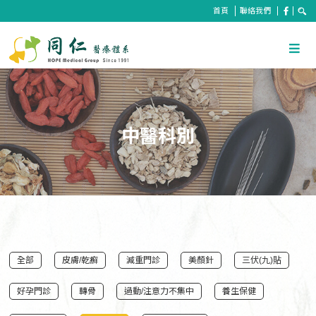
首頁
聯絡我們
中醫科別
全部
皮膚/乾癬
減重門診
美顏針
三伏(九)貼
好孕門診
轉骨
過動/注意力不集中
養生保健