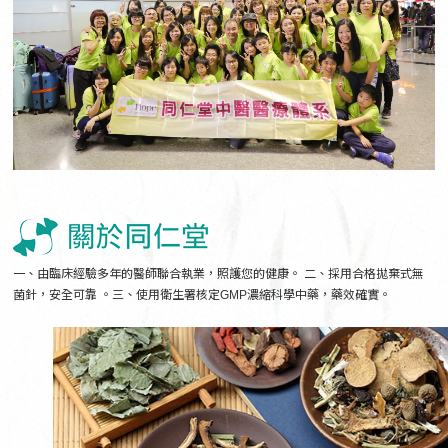
一、由臨床經驗多年的醫師聯合執業，照護您的健康。 二、採用合格拋棄式無
菌針，安全可靠 。三、使用衛生署核定GMP濃縮科學中藥，藥效確實。