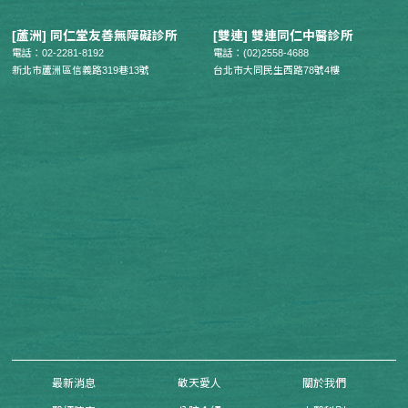
[蘆洲] 同仁堂友善無障礙診所
[雙連] 雙連同仁中醫診所
電話：02-2281-8192
電話：(02)2558-4688
新北市蘆洲區信義路319巷13號
台北市大同民生西路78號4樓
最新消息
敬天愛人
關於我們