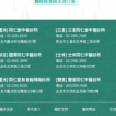
[蘆洲] 同仁堂中醫診所
[三重] 三重同仁堂中醫診所
話：02-2281-8192
電話：02-2985-7688
北市蘆洲區信義路297號
新北市三重區忠孝路二段99號
[新店] 國華同仁中醫診所
[士林] 士林同仁中醫診所
話：02-8665-3988
電話：02-2888-3889
店區北新路三段23號
台北市士林區文林路402號
[蘆洲] 同仁堂友善無障礙診所
[雙連] 雙連同仁中醫診所
話：02-2281-8192
電話：(02)2558-4688
北市蘆洲區信義路319巷13號
台北市大同民生西路78號4樓
最新消息
敬天愛人
關於我們
醫師陣容
分