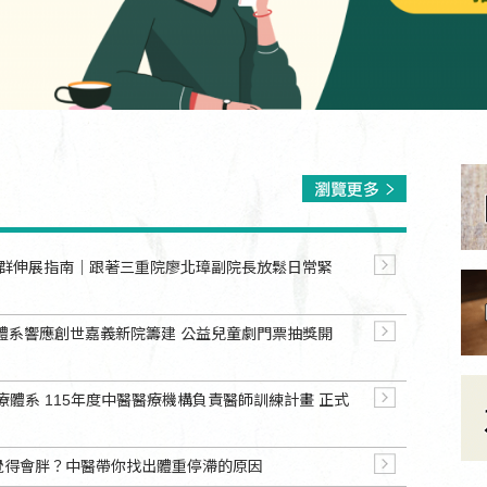
大常見族群伸展指南｜跟著三重院廖北璋副院長放鬆日常緊
體系響應創世嘉義新院籌建 公益兒童劇門票抽獎開
療體系 115年度中醫醫療機構負責醫師訓練計畫 正式
喝水都覺得會胖？中醫帶你找出體重停滯的原因