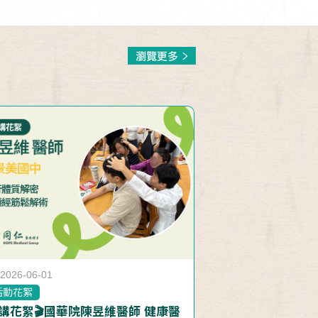
2026-06-01
活動花絮
講花絮🎬國華院陳昱維醫師 健康醫