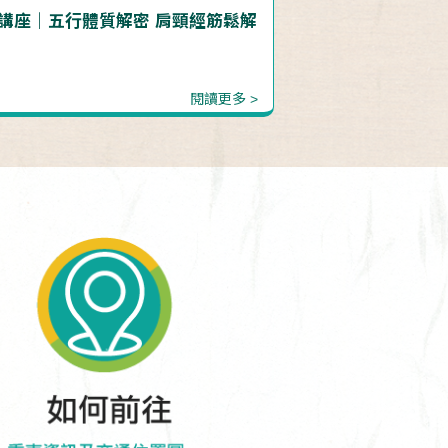
講座｜五行體質解密 肩頸經筋鬆解
閱讀更多 >