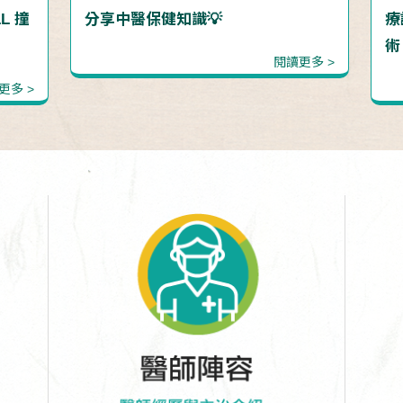
L 撞
分享中醫保健知識💡
療
術
閱讀更多 >
更多 >