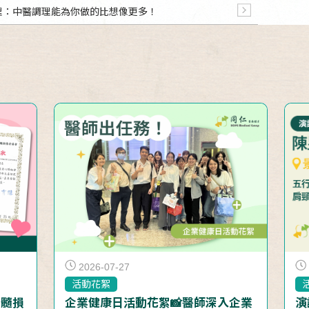
臟病調理：中醫調理能為你做的比想像更多！
2026-07-27
活動花絮
脊髓損
企業健康日活動花絮📸醫師深入企業
演