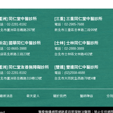
[蘆洲] 同仁堂中醫診所
[三重] 三重同仁堂中醫診所
話：02-2281-8192
電話：02-2985-7688
北市蘆洲區信義路297號
新北市三重區忠孝路二段99號
[新店] 國華同仁中醫診所
[士林] 士林同仁中醫診所
話：02-8665-3988
電話：02-2888-3889
店區北新路三段23號
台北市士林區文林路402號
[蘆洲] 同仁堂友善無障礙診所
[雙連] 雙連同仁中醫診所
話：02-2281-8192
電話：(02)2558-4688
北市蘆洲區信義路319巷13號
台北市大同民生西路78號4樓
最新消息
敬天愛人
關於我們
醫師陣容
分
ed.
醫療機構網際網路資訊管理辦法聲明：禁止任何網