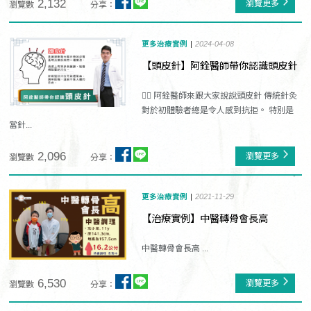
2,132
瀏覽更多
瀏覽數
分享：
更多治療實例
2024-04-08
【頭皮針】阿銓醫師帶你認識頭皮針
👨‍⚕️ 阿銓醫師來跟大家說說頭皮針 傳統針灸
對於初體驗者總是令人感到抗拒。 特別是
當針...
2,096
瀏覽更多
瀏覽數
分享：
更多治療實例
2021-11-29
【治療實例】中醫轉骨會長高
中醫轉骨會長高 ...
6,530
瀏覽更多
瀏覽數
分享：