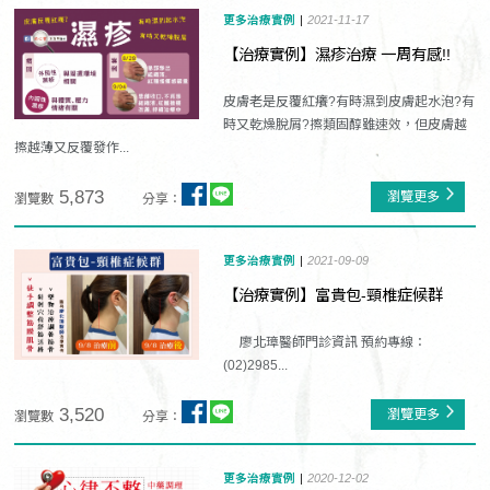
更多治療實例
2021-11-17
【治療實例】濕疹治療 一周有感!!
皮膚老是反覆紅癢?有時濕到皮膚起水泡?有
時又乾燥脫屑?擦類固醇雖速效，但皮膚越
擦越薄又反覆發作...
5,873
瀏覽更多
瀏覽數
分享：
更多治療實例
2021-09-09
【治療實例】富貴包-頸椎症候群
廖北璋醫師門診資訊 預約專線：
(02)2985...
3,520
瀏覽更多
瀏覽數
分享：
更多治療實例
2020-12-02