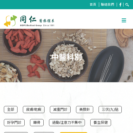
首頁
聯絡我們
中醫科別
全部
皮膚/乾癬
減重門診
美顏針
三伏(九)貼
好孕門診
轉骨
過動/注意力不集中
養生保健