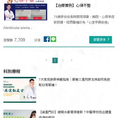
【治療實例】心律不整
74歲廖伯伯長時間受頭暈、胸悶、心悸等症
狀困擾，經西醫確診為「心室早期收縮」
(Ventricular prema...
7,709
瀏覽更多
瀏覽數
分享：
1
2
科別療程
7大常見族群伸展指南｜跟著三重院廖北璋副院長放
鬆日常緊繃！
【減重門診】連喝水都覺得會胖？中醫帶你找出體重
停滯的原因