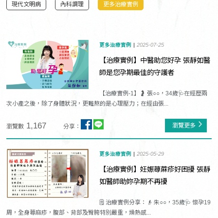
現代文明病
內科調理
更多治療實例
更多治療實例
2025-07-25
【治療實例】中醫助您好孕 張靜如醫
師是您孕期最佳的守護者
【治療實例-1】🤰 張○○，34歲🩺在經歷兩
次小產之後，除了身體狀況，更難熬的是心理壓力；在經由張...
1,167
瀏覽更多
瀏覽數
分享：
更多治療實例
2025-05-29
【治療實例】妊娠蕁蔴疹好困擾 張靜
如醫師助妳孕期不再擾
🗒️ 治療實例分享：👴 朱○○，35歲🩺 懷孕19
周，全身蕁麻疹，腹部、背部及臀胯特別嚴重，燥熱感...