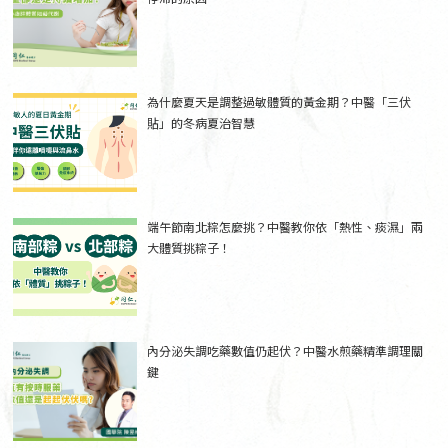
為什麼夏天是調整過敏體質的黃金期？中醫「三伏
貼」的冬病夏治智慧
端午節南北粽怎麼挑？中醫教你依「熱性、痰濕」兩
大體質挑粽子！
內分泌失調吃藥數值仍起伏？中醫水煎藥精準調理關
鍵