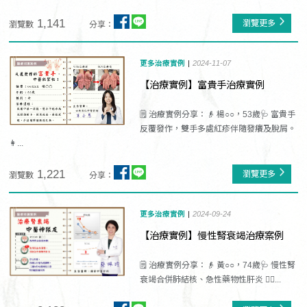
1,141
瀏覽更多
瀏覽數
分享：
更多治療實例
2024-11-07
【治療實例】富貴手治療實例
🗒️ 治療實例分享：👴 楊○○，53歲🩺 富貴手
反覆發作，雙手多處紅疹伴隨發癢及脫屑。
👩‍...
1,221
瀏覽更多
瀏覽數
分享：
更多治療實例
2024-09-24
【治療實例】慢性腎衰竭治療案例
🗒️ 治療實例分享：👴 黃○○，74歲🩺 慢性腎
衰竭合併肺結核、急性藥物性肝炎 👩‍⚕️...