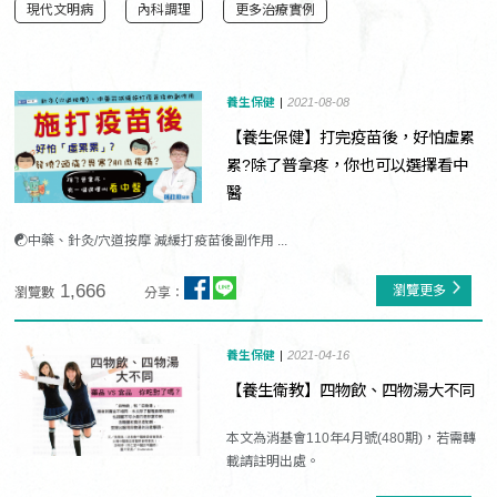
現代文明病
內科調理
更多治療實例
養生保健
2021-08-08
【養生保健】打完疫苗後，好怕虛累
累?除了普拿疼，你也可以選擇看中
醫
☯中藥、針灸/穴道按摩 減緩打疫苗後副作用 ...
1,666
瀏覽更多
瀏覽數
分享：
養生保健
2021-04-16
【養生衛教】四物飲、四物湯大不同
本文為消基會110年4月號(480期)，若需轉
載請註明出處。