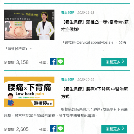
養生保健
2020-11-11
【養生保健】頸椎凸一塊?富貴包?頸
椎症候群!
「頸椎病(Cervical spondylosis)」，又稱
「頸椎候群症」。 ...
3,158
瀏覽更多
瀏覽數
分享：
養生保健
2020-10-29
【養生保健】腰痛X下背痛 中醫治療
方式
根據統計結果顯示：超過7成民眾有下背痛
經驗，最常見於30至50歲的族群，發生頻率隨著年紀增加。 ...
2,605
瀏覽更多
瀏覽數
分享：