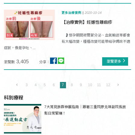
更多治療實例
2020-10-14
【治療實例】妊娠性蕁麻疹
🤰懷孕期間荷爾蒙分泌、血氧輸送等都會
有大幅改變，種種改變可能帶給孕媽咪不適
症狀，像是孕吐、...
3,405
瀏覽更多
瀏覽數
分享：
3
4
5
6
7
8
9
10
11
12
科別療程
7大常見族群伸展指南｜跟著三重院廖北璋副院長放
鬆日常緊繃！