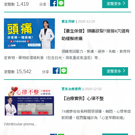
1,419
瀏覽更多
瀏覽數
分享：
養生保健
2020-12-10
【養生保健】頭痛欲裂?按按4穴道有
助緩解疼痛
頭痛常因壓力、焦慮、過勞、失眠、食用特
定食物、藥物或環境刺激（包含日光、濕氣重或氣溫低）等...
15,542
瀏覽更多
瀏覽數
分享：
更多治療實例
2020-12-02
【治療實例】心律不整
74歲廖伯伯長時間受頭暈、胸悶、心悸等症
狀困擾，經西醫確診為「心室早期收縮」
(Ventricular prema...