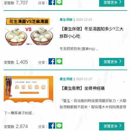
7,707
瀏覽更多
瀏覽數
分享：
養生保健
2020-12-01
【養生保健】冬至湯圓知多少?三大
族群小心吃
冬至即將到來(握拳ing) ...
1,405
瀏覽更多
瀏覽數
分享：
養生保健
2020-11-27
【養生衛教】坐骨神經痛
「醫生，我站著的時候覺得腿部無力，大腳
趾想翹都翹不起來，腳有種木木鈍鈍像是穿
了一雙厚襪子的感...
2,674
瀏覽更多
瀏覽數
分享：