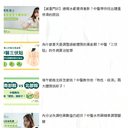
【減重門診】連喝水都覺得會胖？中醫帶你找出體重
停滯的原因
為什麼夏天是調整過敏體質的黃金期？中醫「三伏
貼」的冬病夏治智慧
端午節南北粽怎麼挑？中醫教你依「熱性、痰濕」兩
大體質挑粽子！
內分泌失調吃藥數值仍起伏？中醫水煎藥精準調理關
鍵