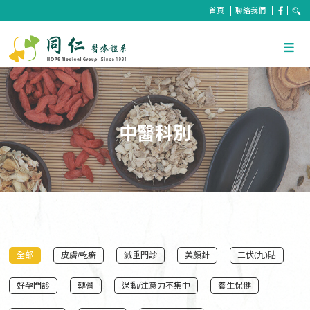
首頁
聯絡我們
中醫科別
全部
皮膚/乾癬
減重門診
美顏針
三伏(九)貼
好孕門診
轉骨
過動/注意力不集中
養生保健